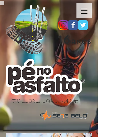
16
anos
Fé em Deus e Pé no Asfalto...