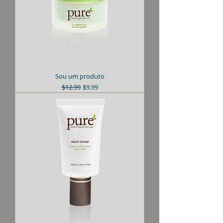
Sou um produto
Preço normal
Preço promocional
$12.99
$9.99