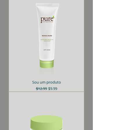
Sou um produto
Preço normal
Preço promocional
$12.99
$9.99